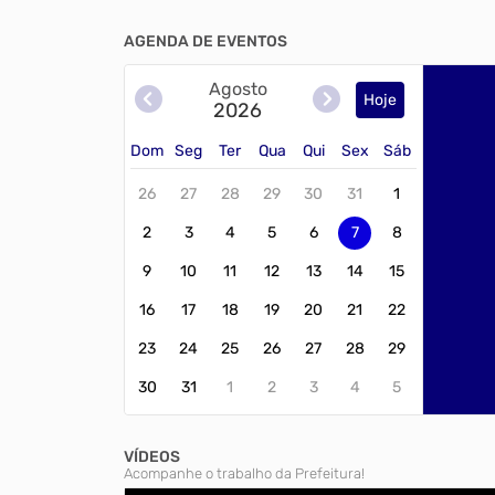
e prop
do Sis
AGENDA DE EVENTOS
Janiópolis. A particip
fundam
constru
Agosto
eficie
Hoje
2026
necess
opinião
difere
Dom
Seg
Ter
Qua
Qui
Sex
Sáb
vez melhor p
(quarta-feira) Horár
Munici
26
27
28
29
30
31
1
2
3
4
5
6
7
8
9
10
11
12
13
14
15
16
17
18
19
20
21
22
23
24
25
26
27
28
29
30
31
1
2
3
4
5
VÍDEOS
Acompanhe o trabalho da Prefeitura!