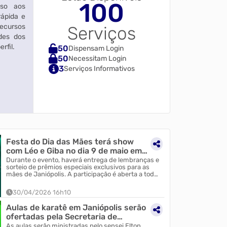
100
sso aos
rápida e
recursos
Serviços
des dos
rfil.
50
Dispensam Login
50
Necessitam Login
3
Serviços Informativos
Festa do Dia das Mães terá show
com Léo e Giba no dia 9 de maio em
Janiópolis
Durante o evento, haverá entrega de lembranças e
sorteio de prêmios especiais exclusivos para as
mães de Janiópolis. A participação é aberta a toda
a comunidade, porém os brindes e sorteios serão
destinados apenas às mães do município.
30/04/2026 16h10
Aulas de karatê em Janiópolis serão
ofertadas pela Secretaria de
Assistência Social
As aulas serão ministradas pelo sensei Elton