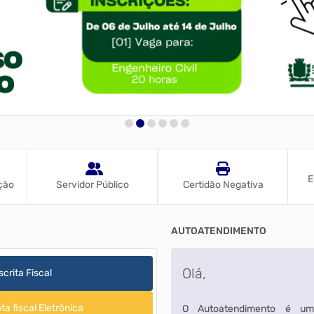
E
ção
Servidor Público
Certidão Negativa
AUTOATENDIMENTO
Olá,
scrita Fiscal
ta fiscal Eletrônica
O Autoatendimento é um