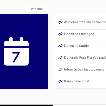
or melhorias para o fortalecimento
tema Único de Saúde (SUS) em
Ver Mais
ação popular é
ental para que possamos
ir políticas públicas mais
ntes, humanas e alinhadas às
Atendimento Sala de Vacin
idades da nossa população. Cada
, ideia e contribuição faz a
nça na busca por uma saúde cada
Dados da Educação
ara todos. Data: 10 de junho
io: 14h Local: Câmara
pal de Janiópol
Dados da Saúde
7
Informações Institucionais
Itaipu Binacional
Perguntas Frequentes
Prefeitura no Facebook