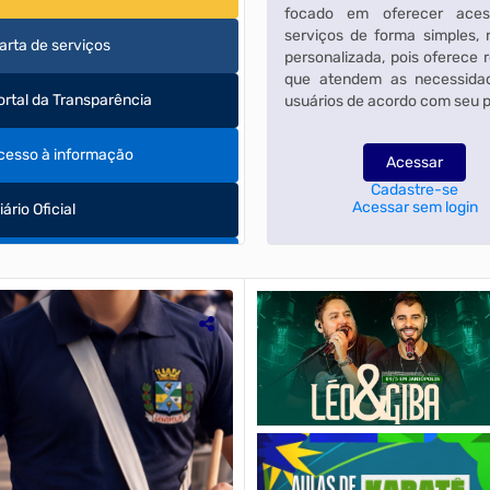
focado em oferecer ace
serviços de forma simples, 
arta de serviços
personalizada, pois oferece 
que atendem as necessida
ortal da Transparência
usuários de acordo com seu pe
cesso à informação
Acessar
Cadastre-se
Acessar sem login
iário Oficial
arta de Serviços
scrita Fiscal/NF Eletrônica