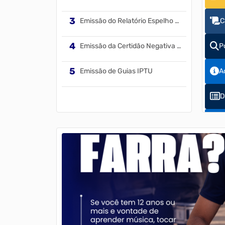
Emissão do Relatório Espelho Ponto
C
Emissão da Certidão Negativa de Débitos - CND
P
Emissão de Guias IPTU
A
D
C
E