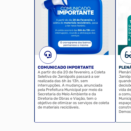
COMUNICADO IMPORTANTE
PLEN
a terra nua)
A partir do dia 20 de fevereiro, a Coleta
Plenár
ra acessar a
Seletiva de Janiópolis passará a ser
Janiópolis A saúde públic
realizada das 6h às 13h, sem
quando
interrupções. A mudança, anunciada
decisõ
pela Prefeitura Municipal por meio da
vida d
Secretaria do Meio Ambiente e da
a comu
Diretoria de Obras e Viação, tem o
Munici
objetivo de otimizar os serviços de coleta
espaço
de materiais recicláveis.
construção co
Democr
povo é 
uma op
serviç
aprese